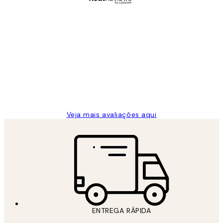
Comprador verificado
Avaliações
de
...
clientes
2 jun.
guilhermina g
Veja mais avaliações aqui
ENTREGA RÁPIDA