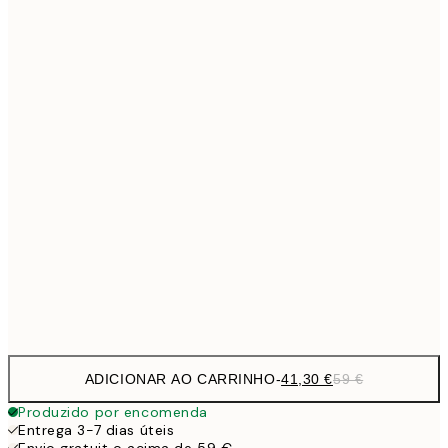
Sem moldura
ADICIONAR AO CARRINHO
-
41,30 €
59 €
Produzido por encomenda
Entrega 3-7 dias úteis
Envio gratuit o acima de 59 €