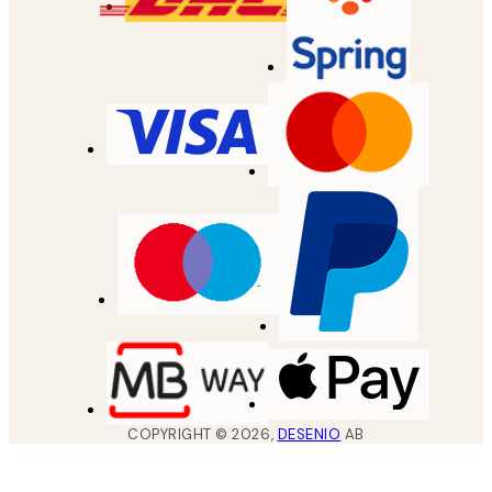
COPYRIGHT ©
2026
,
DESENIO
AB