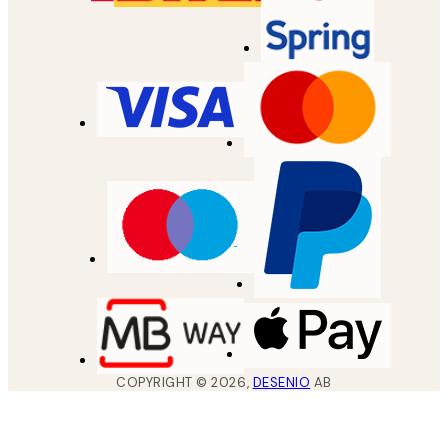
COPYRIGHT ©
2026
,
DESENIO
AB