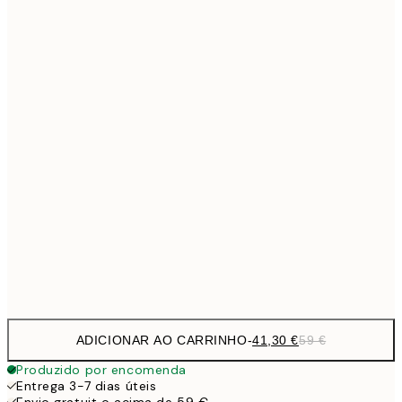
Sem moldura
ADICIONAR AO CARRINHO
-
41,30 €
59 €
Produzido por encomenda
Entrega 3-7 dias úteis
Envio gratuit o acima de 59 €