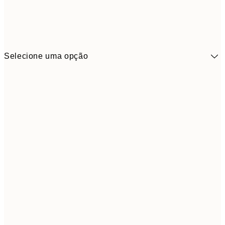
Selecione uma opção
41,3
30x40 cm