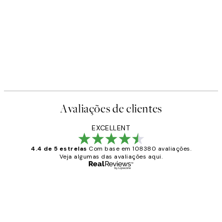
-40%
Earth Toned Pack de Posters
A partir de 23,94 €
39,90 €
Avaliações de clientes
EXCELLENT
4.4 de 5 estrelas
Com base em 108380 avaliações.
Veja algumas das avaliações aqui.
Comprador verificado
Avaliações
de
...
clientes