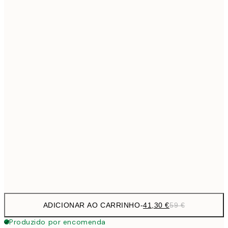
69,3
50x70 cm
Sem moldura
ADICIONAR AO CARRINHO
-
41,30 €
59 €
Produzido por encomenda