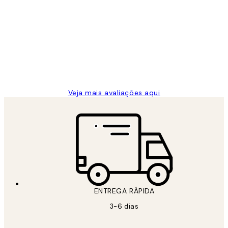
Avaliações
de
...
clientes
2 jun.
guilhermina g
Veja mais avaliações aqui
ENTREGA RÁPIDA
3-6 dias