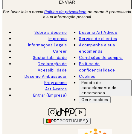
ENVIAR
Por favor leia a nossa
Política de privacidade
de como é processada
a sua informação pessoal
Sobre a desenio
Desenio Art Advice
Imprensa
Serviço de clientes
Informações Legais
Acompanhe a sua
Career
encomenda
Sustentabilidade
Condições de compra
Declaração de
Política de
Acessibilidade
confidencialidade
Desenio Ambassador
Cookies
Programme
Pedido de
cancelamento de
Art Awards
encomenda
Entrar (Empresa)
Gerir cookies
PRT
PORTUGUES