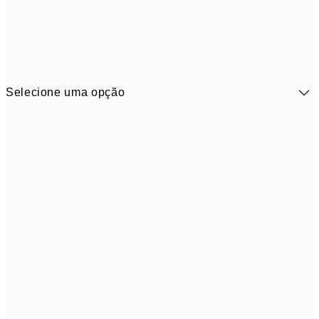
Selecione uma opção
41,3
30x40 cm