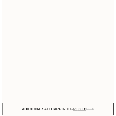
69,3
50x70 cm
Sem moldura
ADICIONAR AO CARRINHO
-
41,30 €
59 €