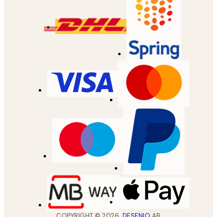
COPYRIGHT ©
2026
,
DESENIO
AB