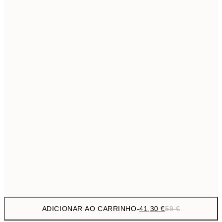
69,3
50x70 cm
Sem moldura
ADICIONAR AO CARRINHO
-
41,30 €
59 €