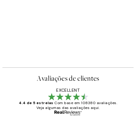
-40%
oster
Shifting Sands Pack de Poster
A partir de 26,34 €
43,90 
Avaliações de clientes
EXCELLENT
4.4 de 5 estrelas
Com base em 108380 avaliações.
Veja algumas das avaliações aqui.
Comprador verificado
Avaliações