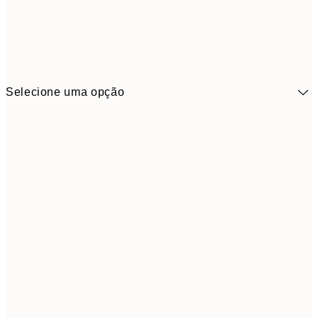
Selecione uma opção
41,3
30x40 cm