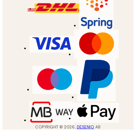
COPYRIGHT ©
2026
,
DESENIO
AB