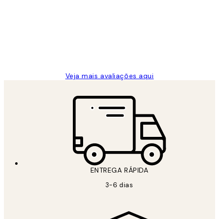
de
...
clientes
2 jun.
guilhermina g
Veja mais avaliações aqui
ENTREGA RÁPIDA
3-6 dias