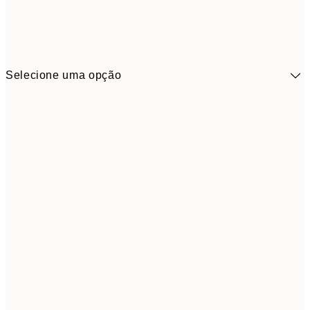
Selecione uma opção
10,9
30x40 cm
21,