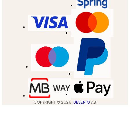
COPYRIGHT ©
2026
,
DESENIO
AB