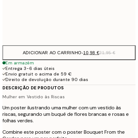
1
50x70 cm
Frame
options
ADICIONAR AO CARRINHO
-
10,98 €
21,95 €
Em armazém
Entrega 3-6 dias úteis
Envio gratuit o acima de 59 €
Direito de devolução durante 90 dias
DESCRIÇÃO DE PRODUTOS
Mulher em Vestido às Riscas
Um poster ilustrando uma mulher com um vestido às
riscas, segurando um buquê de flores brancas e rosas e
folhas verdes.
Combine este poster com o poster Bouquet From the