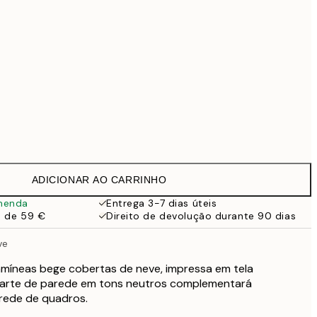
99 €
118,30 €
169 €
Sem moldura
ADICIONAR AO CARRINHO
menda
Entrega 3-7 dias úteis
a de 59 €
Direito de devolução durante 90 dias
ve
amíneas bege cobertas de neve, impressa em tela
a arte de parede em tons neutros complementará
rede de quadros.