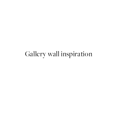
-40%
Shifting Sands Pack de Post
A partir de 26,34 €
43,90 €
Gallery wall inspiration