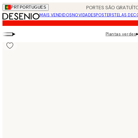
Skip
PORTES SÃO GRATUÍTO
PRT
PORTUGUES
to
MAIS VENDIDOS
NOVIDADES
POSTERS
TELAS DEC
main
content.
▸
Plantas verdes