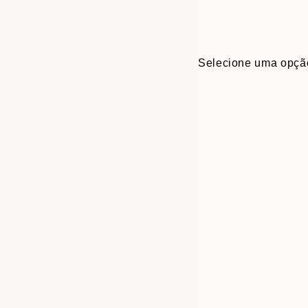
Selecione uma opçã
30x40 cm
50x70 cm