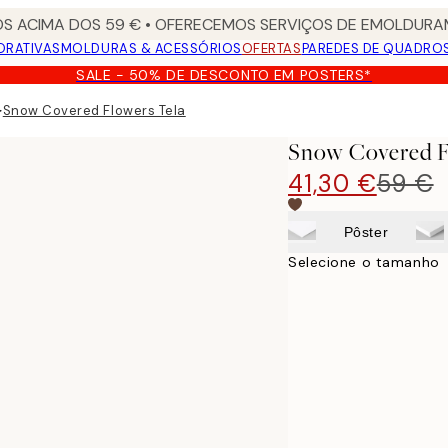
S ACIMA DOS 59 € • OFERECEMOS SERVIÇOS DE EMOLDURAM
ORATIVAS
MOLDURAS & ACESSÓRIOS
OFERTAS
PAREDES DE QUADRO
SALE - 50% DE DESCONTO EM POSTERS*
▸
Snow Covered Flowers Tela
Snow Covered F
41,30 €
59 €
Pôster
Selecione o tamanho