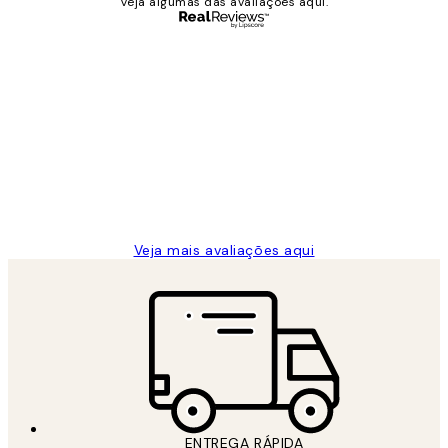
Veja algumas das avaliações aqui.
Comprador verificado
Avaliações
de
...
clientes
2 jun.
guilhermina g
Veja mais avaliações aqui
ENTREGA RÁPIDA