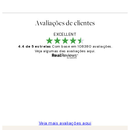
Avaliações de clientes
O loop está ativado
EXCELLENT
4.4 de 5 estrelas
Com base em 108380 avaliações.
Veja algumas das avaliações aqui.
Comprador verificado
Avaliações
de
...
clientes
2 jun.
guilhermina g
Veja mais avaliações aqui