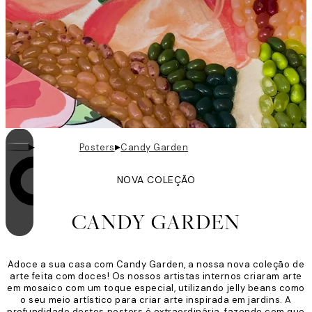
▸
▸
Posters
Candy Garden
NOVA COLEÇÃO
O loop está ativado
CANDY GARDEN
Adoce a sua casa com Candy Garden, a nossa nova coleção de
arte feita com doces! Os nossos artistas internos criaram arte
em mosaico com um toque especial, utilizando jelly beans como
o seu meio artístico para criar arte inspirada em jardins. A
profundidade destes posters é extraordinária, fazendo com que