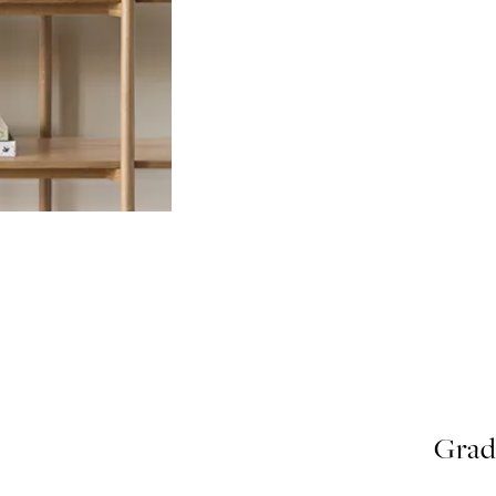
Image
slider
Grad