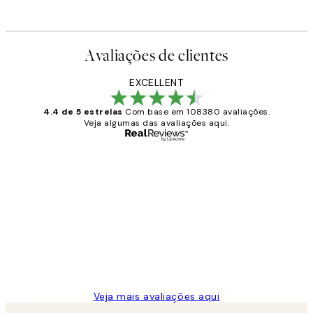
Avaliações de clientes
O loop está ativado
EXCELLENT
4.4 de 5 estrelas
Com base em 108380 avaliações.
Veja algumas das avaliações aqui.
Comprador verificado
Avaliações
de
...
clientes
2 jun.
guilhermina g
Veja mais avaliações aqui