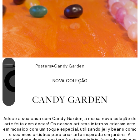
▸
▸
Posters
Candy Garden
NOVA COLEÇÃO
O loop está ativado
CANDY GARDEN
Adoce a sua casa com Candy Garden, a nossa nova coleção de
arte feita com doces! Os nossos artistas internos criaram arte
em mosaico com um toque especial, utilizando jelly beans como
o seu meio artístico para criar arte inspirada em jardins. A
profundidade destes posters é extraordinária, fazendo com que