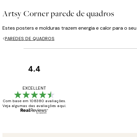
Artsy Corner parede de quadros
Estes posters e molduras trazem energia e calor para o se
PAREDES DE QUADROS
4.4
Avaliações
de
...
EXCELLENT
clientes
Com base em 108380 avaliações.
Veja algumas das avaliações aqui.
2 jun.
guilhermina g