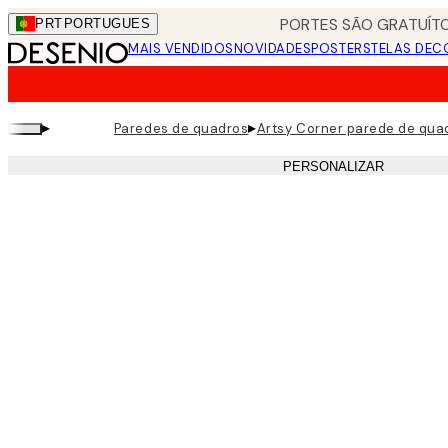
Skip
PORTES SÃO GRATUÍTO
PRT
PORTUGUES
to
MAIS VENDIDOS
NOVIDADES
POSTERS
TELAS DEC
main
content.
▸
▸
Paredes de quadros
Artsy Corner parede de qua
PERSONALIZAR