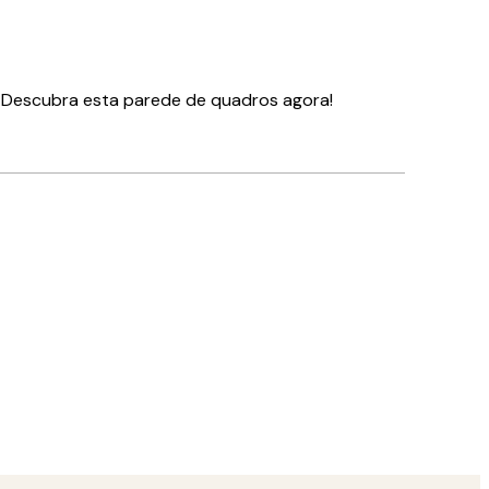
. Descubra esta parede de quadros agora!
Comprador verificado
Gostei
23 abr.
Margarida D