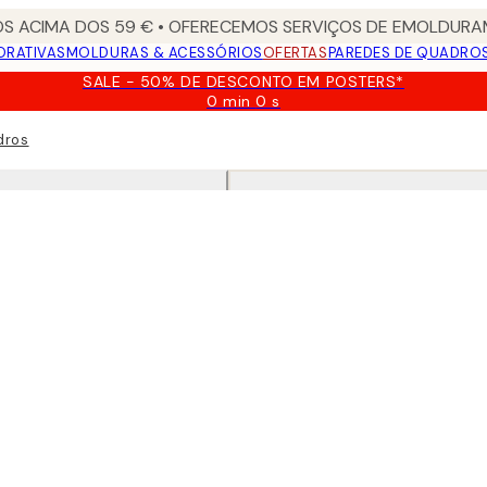
S ACIMA DOS 59 € • OFERECEMOS SERVIÇOS DE EMOLDURAM
ORATIVAS
MOLDURAS & ACESSÓRIOS
OFERTAS
PAREDES DE QUADRO
SALE - 50% DE DESCONTO EM POSTERS*
0 min
0 s
Válido
até:
dros
2026-
08-
09