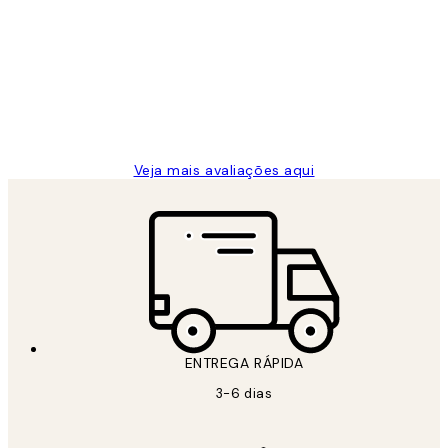
de
...
clientes
2 jun.
guilhermina g
Veja mais avaliações aqui
ENTREGA RÁPIDA
3-6 dias