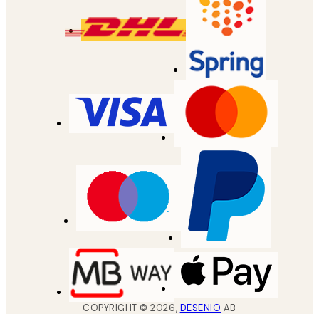
COPYRIGHT ©
2026
,
DESENIO
AB