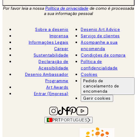
Por favor leia a nossa
Política de privacidade
de como é processada
a sua informação pessoal
Sobre a desenio
Desenio Art Advice
Imprensa
Serviço de clientes
Informações Legais
Acompanhe a sua
Career
encomenda
Sustentabilidade
Condições de compra
Declaração de
Política de
Acessibilidade
confidencialidade
Desenio Ambassador
Cookies
Programme
Pedido de
cancelamento de
Art Awards
encomenda
Entrar (Empresa)
Gerir cookies
PRT
PORTUGUES