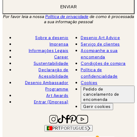
ENVIAR
Por favor leia a nossa
Política de privacidade
de como é processada
a sua informação pessoal
Sobre a desenio
Desenio Art Advice
Imprensa
Serviço de clientes
Informações Legais
Acompanhe a sua
Career
encomenda
Sustentabilidade
Condições de compra
Declaração de
Política de
Acessibilidade
confidencialidade
Desenio Ambassador
Cookies
Programme
Pedido de
cancelamento de
Art Awards
encomenda
Entrar (Empresa)
Gerir cookies
PRT
PORTUGUES