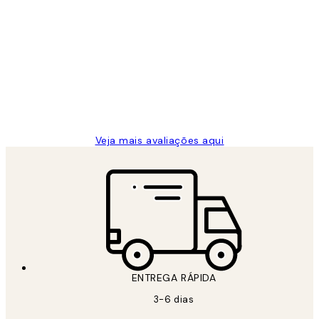
Comprador verificado
Avaliações
de
...
clientes
2 jun.
guilhermina g
Veja mais avaliações aqui
ENTREGA RÁPIDA
3-6 dias