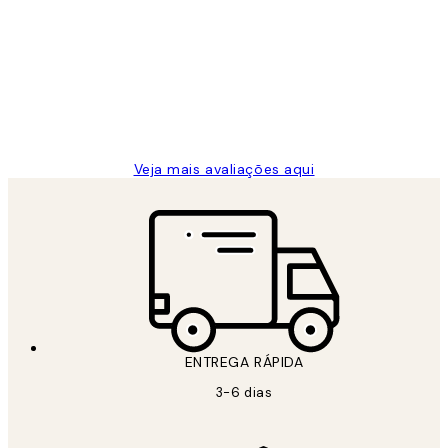
de
...
clientes
2 jun.
guilhermina g
Veja mais avaliações aqui
ENTREGA RÁPIDA
3-6 dias