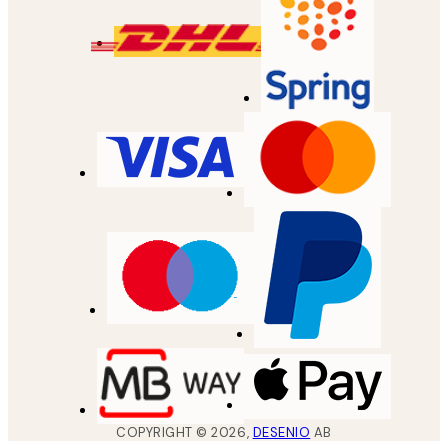
COPYRIGHT ©
2026
,
DESENIO
AB