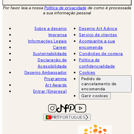
Por favor leia a nossa
Política de privacidade
de como é processada
a sua informação pessoal
Sobre a desenio
Desenio Art Advice
Imprensa
Serviço de clientes
Informações Legais
Acompanhe a sua
Career
encomenda
Sustentabilidade
Condições de compra
Declaração de
Política de
Acessibilidade
confidencialidade
Desenio Ambassador
Cookies
Programme
Pedido de
cancelamento de
Art Awards
encomenda
Entrar (Empresa)
Gerir cookies
PRT
PORTUGUES