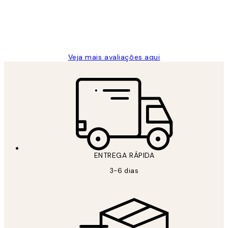
2 jun.
guilhermina g
Veja mais avaliações aqui
ENTREGA RÁPIDA
3-6 dias