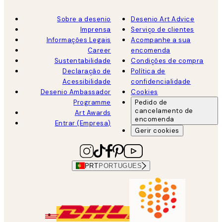
Sobre a desenio
Desenio Art Advice
Imprensa
Serviço de clientes
Informações Legais
Acompanhe a sua
Career
encomenda
Sustentabilidade
Condições de compra
Declaração de
Política de
Acessibilidade
confidencialidade
Desenio Ambassador
Cookies
Programme
Pedido de
cancelamento de
Art Awards
encomenda
Entrar (Empresa)
Gerir cookies
PRT
PORTUGUES