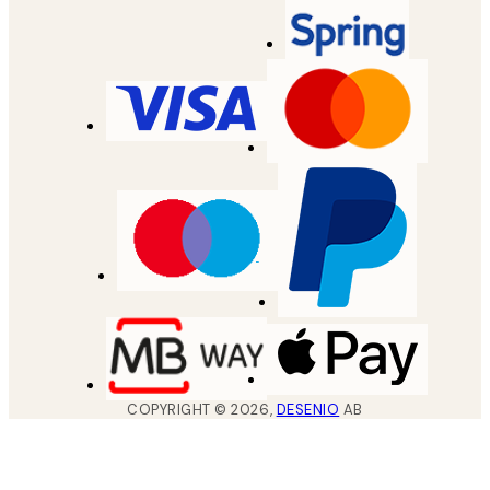
COPYRIGHT ©
2026
,
DESENIO
AB