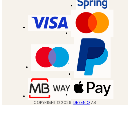
COPYRIGHT ©
2026
,
DESENIO
AB