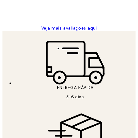
2 jun.
guilhermina g
Veja mais avaliações aqui
ENTREGA RÁPIDA
3-6 dias