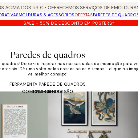
S ACIMA DOS 59 € • OFERECEMOS SERVIÇOS DE EMOLDURAM
ORATIVAS
MOLDURAS & ACESSÓRIOS
OFERTAS
PAREDES DE QUADRO
SALE - 50% DE DESCONTO EM POSTERS*
Paredes de quadros
 quadros! Deixe-se inspirar nas nossas salas de inspiração para 
materiais. Dê uma volta pelas nossas salas e temas - clique na im
vai melhor consigo!
FERRAMENTA PAREDE DE QUADROS
COMPRE POR DIVISÃO
CATEGORIAS
Azulejo