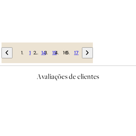
1
…
14
15
16
17
Avaliações de clientes