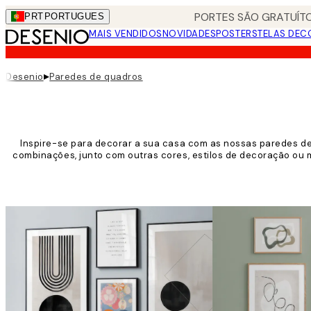
Skip
PORTES SÃO GRATUÍTO
PRT
PORTUGUES
to
MAIS VENDIDOS
NOVIDADES
POSTERS
TELAS DEC
main
content.
▸
Desenio
Paredes de quadros
Inspire-se para decorar a sua casa com as nossas paredes de
combinações, junto com outras cores, estilos de decoração ou 