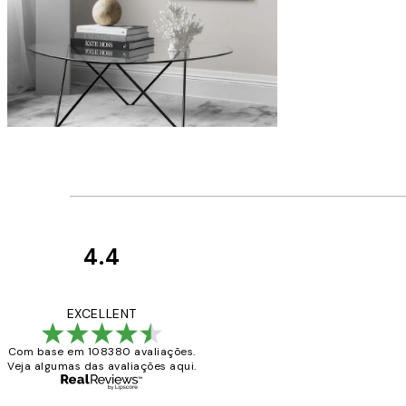
4.4
Avaliações
de
...
EXCELLENT
clientes
Com base em 108380 avaliações.
Veja algumas das avaliações aqui.
2 jun.
guilhermina g