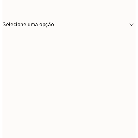
Selecione uma opção
21x30 cm
5,
30x40 cm
6,