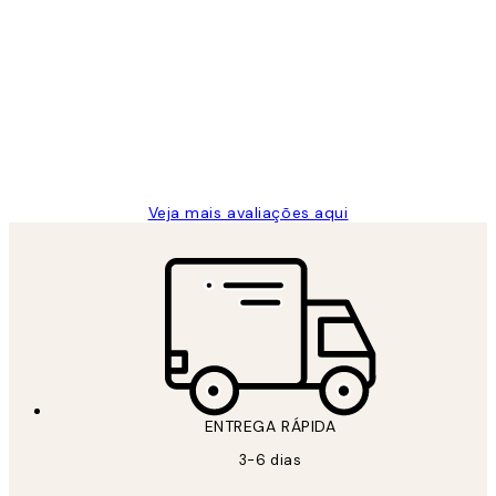
Avaliações
de
...
clientes
2 jun.
guilhermina g
Veja mais avaliações aqui
ENTREGA RÁPIDA
3-6 dias