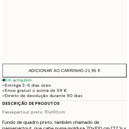
40x50 cm
7,
50x70 cm
8,
50x70 cm
8,
70x100 cm
21,9
ADICIONAR AO CARRINHO
-
21,95 €
Em armazém
Entrega 3-6 dias úteis
Envio gratuit o acima de 59 €
Direito de devolução durante 90 dias
DESCRIÇÃO DE PRODUTOS
Passepartout preto 70x100cm
Fundo de quadro preto, também chamado de
passepartout, que cabe numa moldura 70x100 cm (27 ½ x