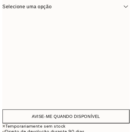
Selecione uma opção
53x37,5 cm
48,9
AVISE-ME QUANDO DISPONÍVEL
Temporariamente sem stock
Direito de devolução durante 90 dias