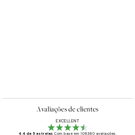
-40%
Earth Toned Pack de Posters
A partir de 23,94 €
39,90 €
Avaliações de clientes
EXCELLENT
4.4 de 5 estrelas
Com base em 108380 avaliações.