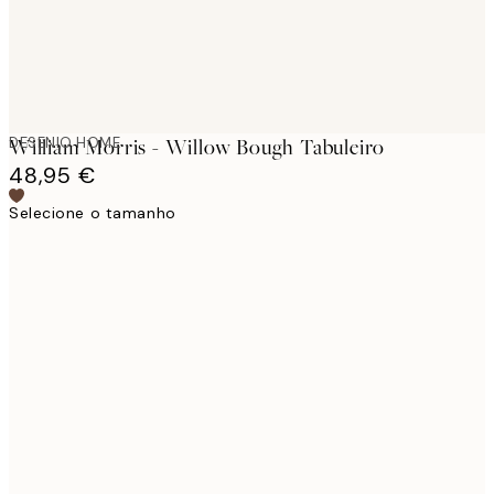
DESENIO HOME
William Morris - Willow Bough Tabuleiro
48,95 €
Selecione o tamanho