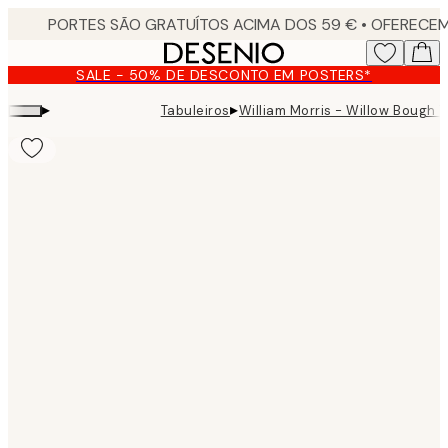
Skip
to
main
SALE - 50% DE DESCONTO EM POSTERS*
content.
▸
▸
Tabuleiros
William Morris - Willow Bough T
Product
images