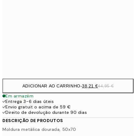
30x40 cm
27,9
33,1
40x50 cm
33,1
50x50 cm
38,2
50x70 cm
44,
56,9
70x100 cm
ADICIONAR AO CARRINHO
-
38,21 €
44,95 €
Em armazém
Entrega 3-6 dias úteis
Envio gratuit o acima de 59 €
Direito de devolução durante 90 dias
DESCRIÇÃO DE PRODUTOS
Moldura metálica dourada, 50x70