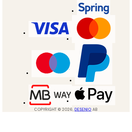
COPYRIGHT ©
2026
,
DESENIO
AB