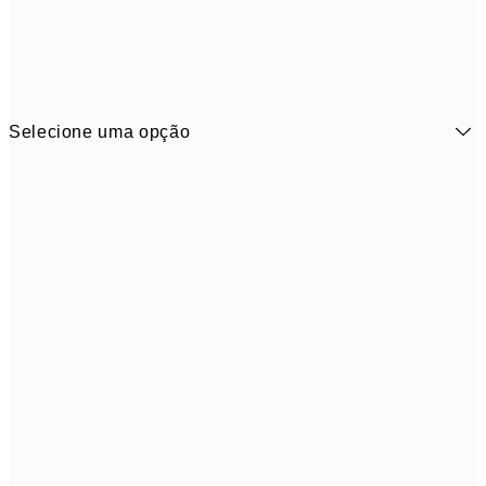
Selecione uma opção
6,
21x30 cm