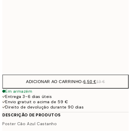
9,
30x40 cm
19,
16,2
50x70 cm
32,
59,5
100x150 cm
1
Frame
options
ADICIONAR AO CARRINHO
-
6,50 €
13 €
Em armazém
Entrega 3-6 dias úteis
Envio gratuit o acima de 59 €
Direito de devolução durante 90 dias
DESCRIÇÃO DE PRODUTOS
Poster Cão Azul Castanho