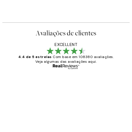
Avaliações de clientes
EXCELLENT
4.4 de 5 estrelas
Com base em 108380 avaliações.
Veja algumas das avaliações aqui.
Comprador verificado
Avaliações
de
...
clientes
2 jun.
guilhermina g