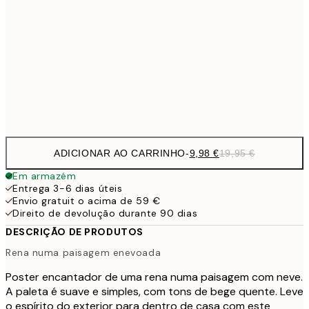
16,2
50x70 cm
32,
24,5
70x100 cm
Frame
options
ADICIONAR AO CARRINHO
-
9,98 €
19,95 €
Em armazém
Entrega 3-6 dias úteis
Envio gratuit o acima de 59 €
Direito de devolução durante 90 dias
DESCRIÇÃO DE PRODUTOS
Rena numa paisagem enevoada
Poster encantador de uma rena numa paisagem com neve.
A paleta é suave e simples, com tons de bege quente. Leve
o espírito do exterior para dentro de casa com este