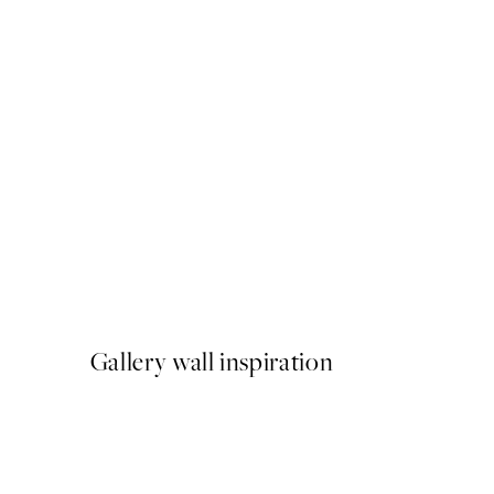
NOVIDADES
Catwalk No5 Poster
A partir de 7,95 €
Gallery wall inspiration