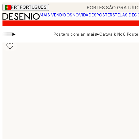
Skip
PORTES SÃO GRATUÍTO
PRT
PORTUGUES
to
MAIS VENDIDOS
NOVIDADES
POSTERS
TELAS DEC
main
content.
▸
▸
Posters com animais
Catwalk No6 Poste