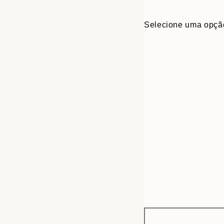
Selecione uma opçã
Frame
13x18 cm
options
21x30 cm