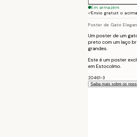
30x40 cm
Em armazém
Envio gratuit o acim
40x50 cm
Poster de Gato Elega
50x70 cm
Um poster de um gato
preto com um laço br
70x100 cm
grandes.
Este é um poster excl
em Estocolmo.
20461-3
Saiba mais sobre os noss