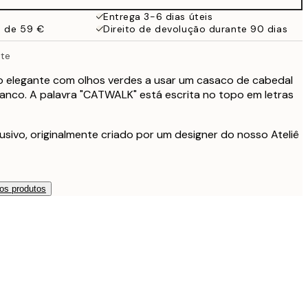
19,95 €
Entrega 3-6 dias úteis
a de 59 €
Direito de devolução durante 90 dias
27,45 €
nte
32,45 €
 elegante com olhos verdes a usar um casaco de cabedal
anco. A palavra "CATWALK" está escrita no topo em letras
49 €
usivo, originalmente criado por um designer do nosso Ateliê
os produtos