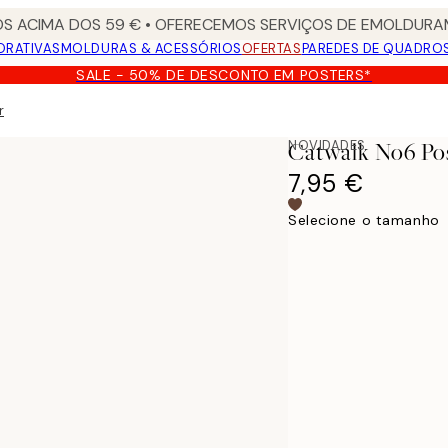
S ACIMA DOS 59 € • OFERECEMOS SERVIÇOS DE EMOLDURAM
ORATIVAS
MOLDURAS & ACESSÓRIOS
OFERTAS
PAREDES DE QUADRO
SALE - 50% DE DESCONTO EM POSTERS*
r
NOVIDADES
Catwalk No6 Po
7,95 €
Selecione o tamanho