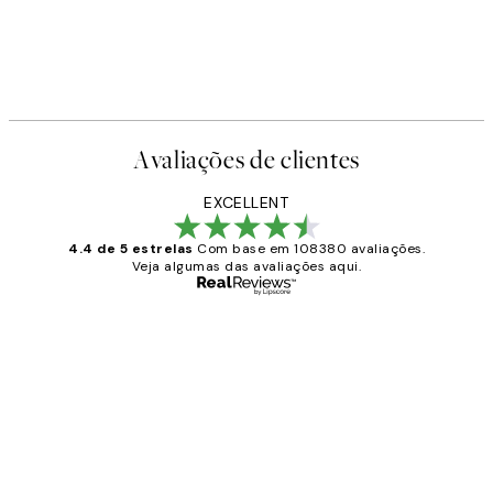
Avaliações de clientes
EXCELLENT
4.4 de 5 estrelas
Com base em 108380 avaliações.
Veja algumas das avaliações aqui.
Comprador verificado
Avaliações
de
...
clientes
2 jun.
guilhermina g