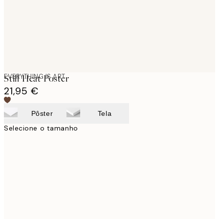
EVERYTHING IS ART
Still Heat Poster
21,95 €
Pôster
Tela
Selecione o tamanho