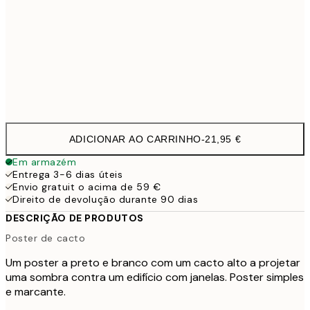
100x150 cm
11
Frame
options
ADICIONAR AO CARRINHO
-
21,95 €
Em armazém
Entrega 3-6 dias úteis
Envio gratuit o acima de 59 €
Direito de devolução durante 90 dias
DESCRIÇÃO DE PRODUTOS
Poster de cacto
Um poster a preto e branco com um cacto alto a projetar
uma sombra contra um edifício com janelas. Poster simples
e marcante.