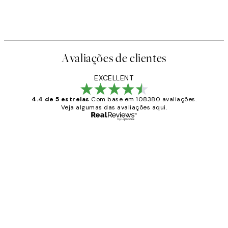
oster
Abstract Landscape Pack de P
A partir de 23,94 €
39,90 €
Avaliações de clientes
EXCELLENT
4.4 de 5 estrelas
Com base em 108380 avaliações.
Veja algumas das avaliações aqui.
Comprador verificado
Avaliações
de
...
clientes
2 jun.
guilhermina g