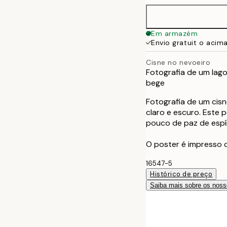
Em armazém
Envio gratuit o acim
Cisne no nevoeiro
Fotografia de um lago
bege
Fotografia de um cis
claro e escuro. Este p
pouco de paz de espír
O poster é impresso
16547-5
Histórico de preço
Saiba mais sobre os noss