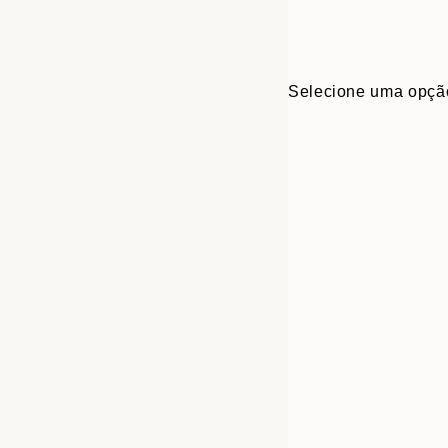
Selecione uma opçã
Frame
30x40 cm
options
50x70 cm