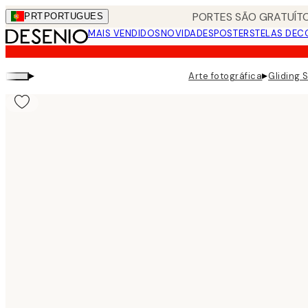
Skip
PORTES SÃO GRATUÍTO
PRT
PORTUGUES
to
MAIS VENDIDOS
NOVIDADES
POSTERS
TELAS DEC
main
content.
▸
▸
Arte fotográfica
Gliding 