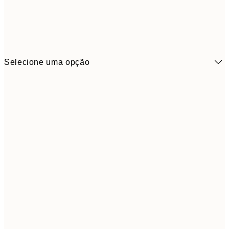
Selecione uma opção
3,
21x30 cm