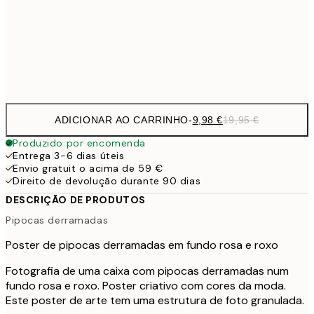
16,2
50x70 cm
32,
Frame
options
ADICIONAR AO CARRINHO
-
9,98 €
19,95 €
Produzido por encomenda
Entrega 3-6 dias úteis
Envio gratuit o acima de 59 €
Direito de devolução durante 90 dias
DESCRIÇÃO DE PRODUTOS
Pipocas derramadas
Poster de pipocas derramadas em fundo rosa e roxo
Fotografia de uma caixa com pipocas derramadas num
fundo rosa e roxo. Poster criativo com cores da moda.
Este poster de arte tem uma estrutura de foto granulada.