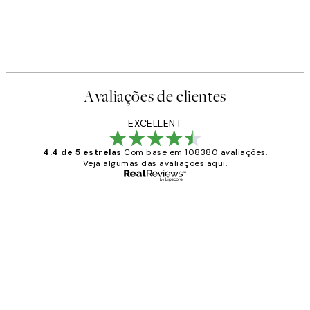
Avaliações de clientes
EXCELLENT
4.4 de 5 estrelas
Com base em 108380 avaliações.
Veja algumas das avaliações aqui.
Comprador verificado
Avaliações
de
...
clientes
2 jun.
guilhermina g