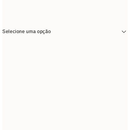
Selecione uma opção
9,
30x40 cm
19,