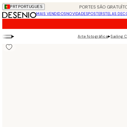
Skip
PORTES SÃO GRATUÍTO
PRT
PORTUGUES
to
MAIS VENDIDOS
NOVIDADES
POSTERS
TELAS DEC
main
content.
▸
▸
Arte fotográfica
Sailing 