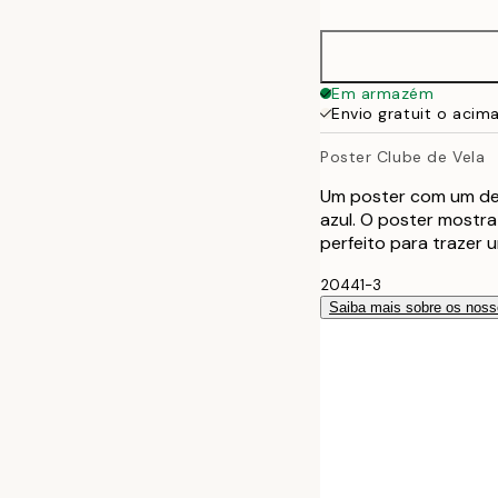
21x30 cm
30x40 cm
Em armazém
Envio gratuit o acim
40x50 cm
Poster Clube de Vela
50x50 cm
Um poster com um des
azul. O poster mostra
50x70 cm
perfeito para trazer 
20441-3
70x100 cm
Saiba mais sobre os noss