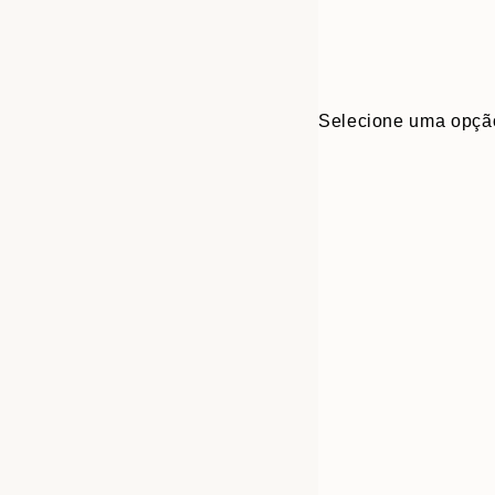
Selecione uma opçã
Frame
13x18 cm
options