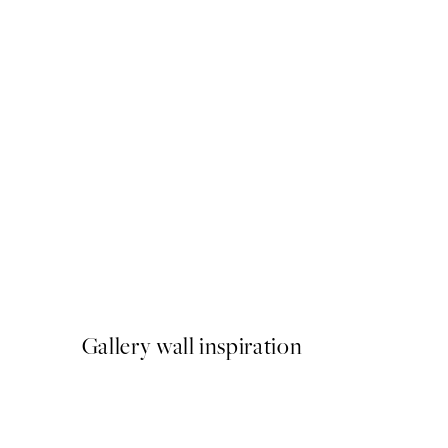
50%*
Cup of Cafe Latte Poster
A partir de 6,50 €
13 €
Gallery wall inspiration