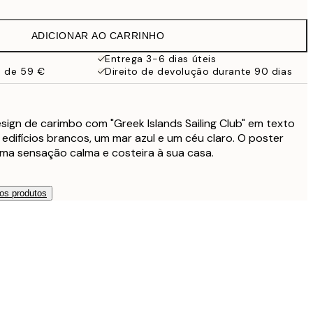
13 €
ADICIONAR AO CARRINHO
19,95 €
Entrega 3-6 dias úteis
a de 59 €
Direito de devolução durante 90 dias
27,45 €
27,45 €
ign de carimbo com "Greek Islands Sailing Club" em texto
 edifícios brancos, um mar azul e um céu claro. O poster
32,45 €
uma sensação calma e costeira à sua casa.
49 €
os produtos