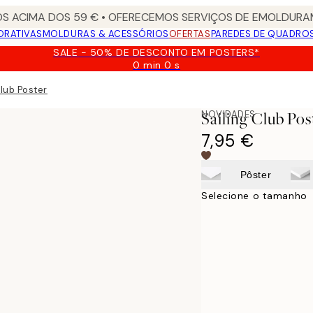
S ACIMA DOS 59 € • OFERECEMOS SERVIÇOS DE EMOLDURAM
ORATIVAS
MOLDURAS & ACESSÓRIOS
OFERTAS
PAREDES DE QUADRO
SALE - 50% DE DESCONTO EM POSTERS*
0 min
0 s
Válido
até:
Club Poster
2026-
08-
NOVIDADES
Sailing Club Pos
09
7,95 €
Pôster
Selecione o tamanho