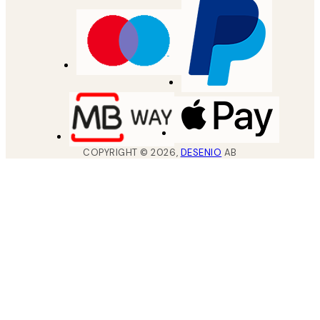
COPYRIGHT ©
2026
,
DESENIO
AB