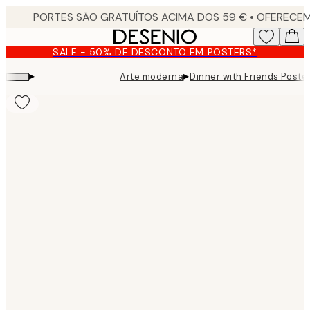
Skip
to
main
SALE - 50% DE DESCONTO EM POSTERS*
content.
▸
▸
Arte moderna
Dinner with Friends Poste
Product
images