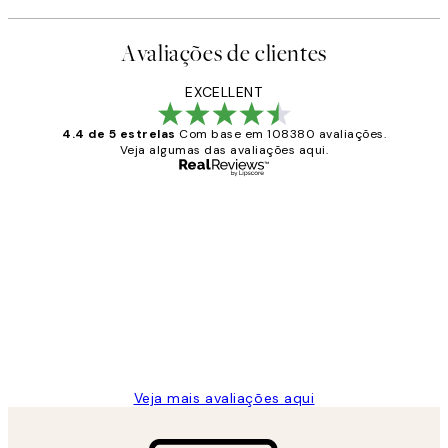
Avaliações de clientes
EXCELLENT
4.4 de 5 estrelas
Com base em 108380 avaliações.
Veja algumas das avaliações aqui.
Comprador verificado
Avaliações
de
...
clientes
2 jun.
guilhermina g
Veja mais avaliações aqui