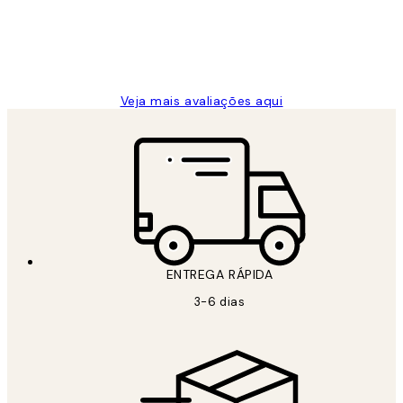
2 jun.
guilhermina g
Veja mais avaliações aqui
ENTREGA RÁPIDA
3-6 dias