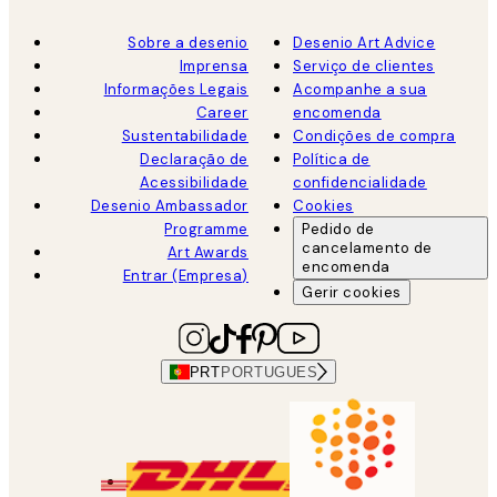
Sobre a desenio
Desenio Art Advice
Imprensa
Serviço de clientes
Informações Legais
Acompanhe a sua
Career
encomenda
Sustentabilidade
Condições de compra
Declaração de
Política de
Acessibilidade
confidencialidade
Desenio Ambassador
Cookies
Programme
Pedido de
cancelamento de
Art Awards
encomenda
Entrar (Empresa)
Gerir cookies
PRT
PORTUGUES