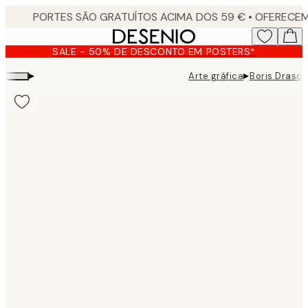
Skip
to
main
SALE - 50% DE DESCONTO EM POSTERS*
content.
▸
▸
Arte gráfica
Boris Drasch
Product
images