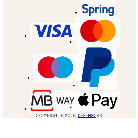
COPYRIGHT ©
2026
,
DESENIO
AB