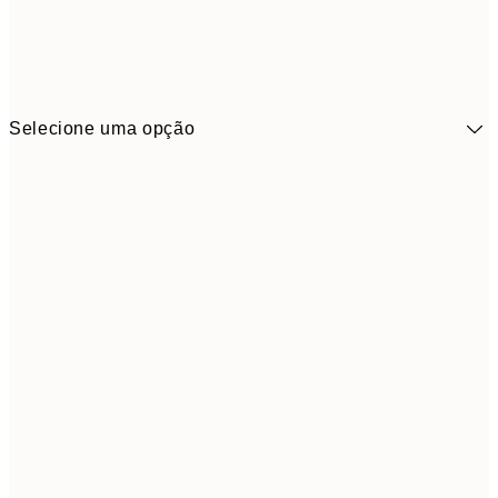
Selecione uma opção
9,
30x40 cm
19,