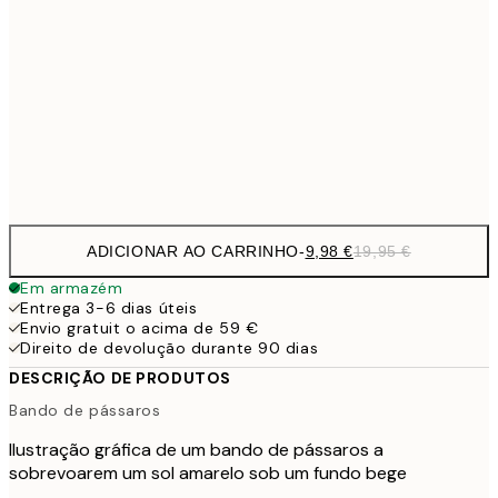
16,2
50x70 cm
32,
24,5
70x100 cm
Frame
options
ADICIONAR AO CARRINHO
-
9,98 €
19,95 €
Em armazém
Entrega 3-6 dias úteis
Envio gratuit o acima de 59 €
Direito de devolução durante 90 dias
DESCRIÇÃO DE PRODUTOS
Bando de pássaros
Ilustração gráfica de um bando de pássaros a
sobrevoarem um sol amarelo sob um fundo bege