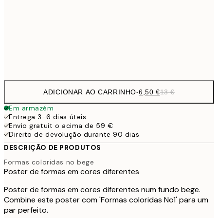
16,2
50x70 cm
32,
Frame
options
ADICIONAR AO CARRINHO
-
6,50 €
13 €
Em armazém
Entrega 3-6 dias úteis
Envio gratuit o acima de 59 €
Direito de devolução durante 90 dias
DESCRIÇÃO DE PRODUTOS
Formas coloridas no bege
Poster de formas em cores diferentes
Poster de formas em cores diferentes num fundo bege.
Combine este poster com 'Formas coloridas No1' para um
par perfeito.