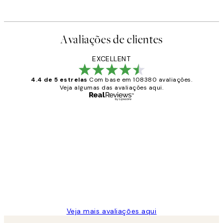
Avaliações de clientes
EXCELLENT
4.4 de 5 estrelas
Com base em 108380 avaliações.
Veja algumas das avaliações aqui.
Comprador verificado
Avaliações
de
...
clientes
2 jun.
guilhermina g
Veja mais avaliações aqui