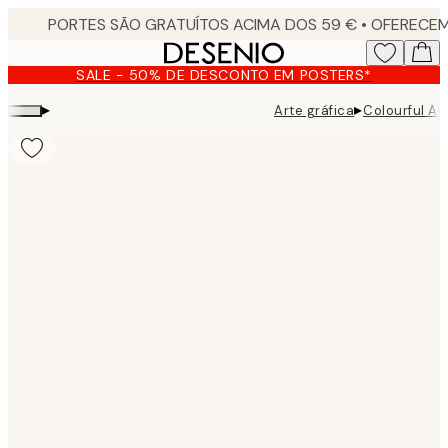
Skip
to
main
SALE - 50% DE DESCONTO EM POSTERS*
content.
▸
▸
Arte gráfica
Colourful Ab
Product
images