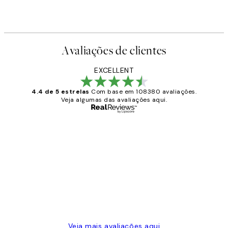
Avaliações de clientes
EXCELLENT
4.4 de 5 estrelas
Com base em 108380 avaliações.
Veja algumas das avaliações aqui.
Comprador verificado
Avaliações
de
...
clientes
2 jun.
guilhermina g
Veja mais avaliações aqui