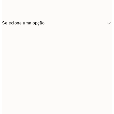
Selecione uma opção
9,
30x40 cm
19,