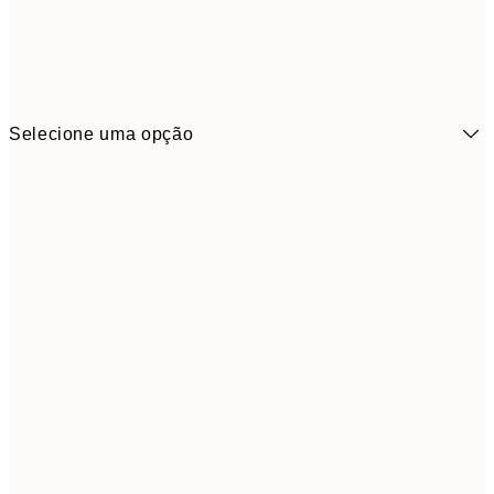
Selecione uma opção
21x30 cm
1