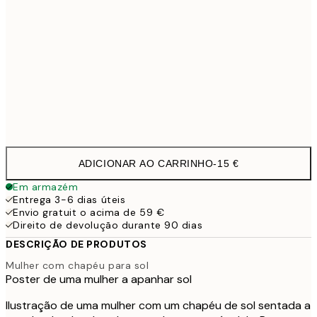
30x40 cm
21,9
70x100 cm
54,4
Frame
options
ADICIONAR AO CARRINHO
-
15 €
Em armazém
Entrega 3-6 dias úteis
Envio gratuit o acima de 59 €
Direito de devolução durante 90 dias
DESCRIÇÃO DE PRODUTOS
Mulher com chapéu para sol
Poster de uma mulher a apanhar sol
Ilustração de uma mulher com um chapéu de sol sentada a