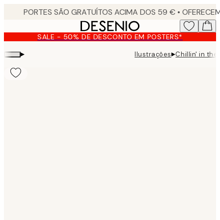
Skip
to
main
SALE - 50% DE DESCONTO EM POSTERS*
content.
▸
▸
Ilustrações
Chillin' in th
Product
images