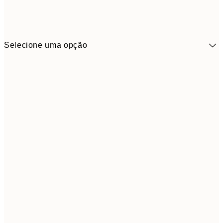
Selecione uma opção
10,9
30x40 cm
21,