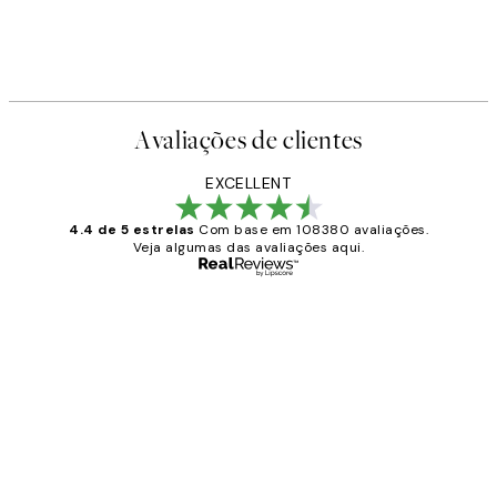
Avaliações de clientes
EXCELLENT
4.4 de 5 estrelas
Com base em 108380 avaliações.
Veja algumas das avaliações aqui.
Comprador verificado
Avaliações
de
...
clientes
2 jun.
guilhermina g