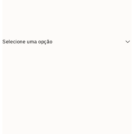
Selecione uma opção
6,
21x30 cm