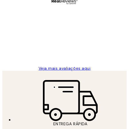
Comprador verificado
Avaliações
de
...
clientes
2 jun.
guilhermina g
Veja mais avaliações aqui
ENTREGA RÁPIDA