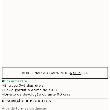
9,
30x40 cm
19,
13,7
40x50 cm
27,
16,2
50x70 cm
32,
Frame
options
ADICIONAR AO CARRINHO
-
6,50 €
13 €
Em armazém
Entrega 3-6 dias úteis
Envio gratuit o acima de 59 €
Direito de devolução durante 90 dias
DESCRIÇÃO DE PRODUTOS
Arte de formas botânicas