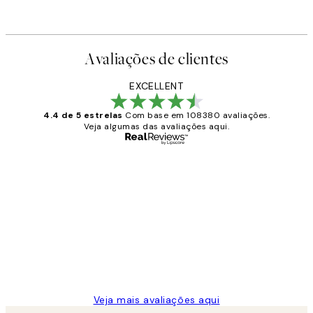
Avaliações de clientes
EXCELLENT
4.4 de 5 estrelas
Com base em 108380 avaliações.
Veja algumas das avaliações aqui.
Comprador verificado
Avaliações
de
...
clientes
2 jun.
guilhermina g
Veja mais avaliações aqui