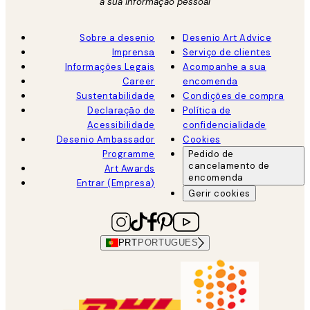
a sua informação pessoal
Sobre a desenio
Desenio Art Advice
Imprensa
Serviço de clientes
Informações Legais
Acompanhe a sua
Career
encomenda
Sustentabilidade
Condições de compra
Declaração de
Política de
Acessibilidade
confidencialidade
Desenio Ambassador
Cookies
Programme
Pedido de
cancelamento de
Art Awards
encomenda
Entrar (Empresa)
Gerir cookies
PRT
PORTUGUES