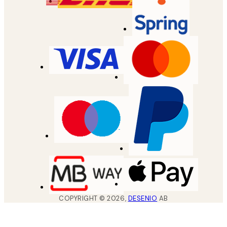
COPYRIGHT ©
2026
,
DESENIO
AB