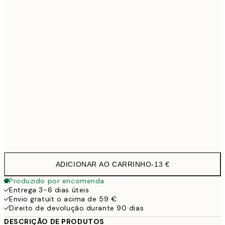
30x40 cm
19,9
40x50 cm
27,4
50x70 cm
32,4
70x100 cm
4
Frame
options
ADICIONAR AO CARRINHO
-
13 €
Produzido por encomenda
Entrega 3-6 dias úteis
Envio gratuit o acima de 59 €
Direito de devolução durante 90 dias
DESCRIÇÃO DE PRODUTOS