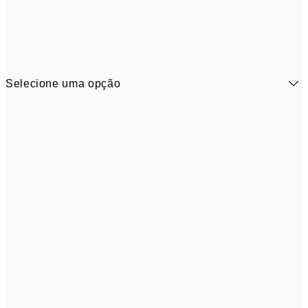
Selecione uma opção
21x30 cm
1