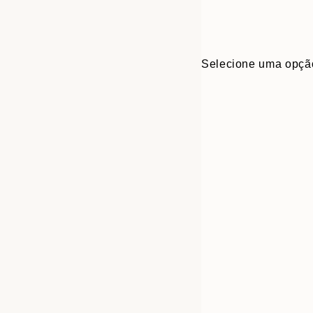
Selecione uma opçã
Frame
21x30 cm
options
30x40 cm