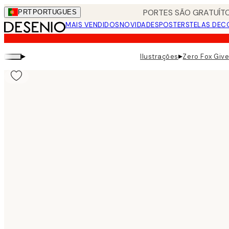
Skip
PORTES SÃO GRATUÍTO
PRT
PORTUGUES
to
MAIS VENDIDOS
NOVIDADES
POSTERS
TELAS DEC
main
content.
▸
▸
Ilustrações
Zero Fox Give