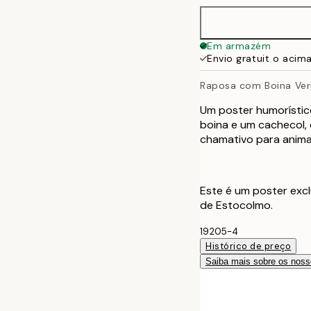
50x70 cm
Em armazém
Envio gratuit o acim
Raposa com Boina Ve
Um poster humorísti
boina e um cachecol, 
chamativo para animar
Este é um poster excl
de Estocolmo.
19205-4
Histórico de preço
Saiba mais sobre os noss