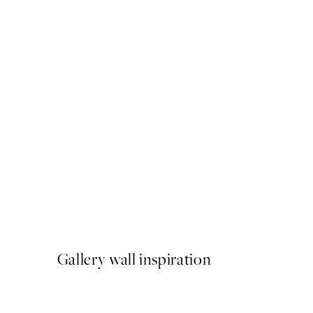
50%*
Just Chillin Poster
A partir de 6,50 €
13 €
Gallery wall inspiration