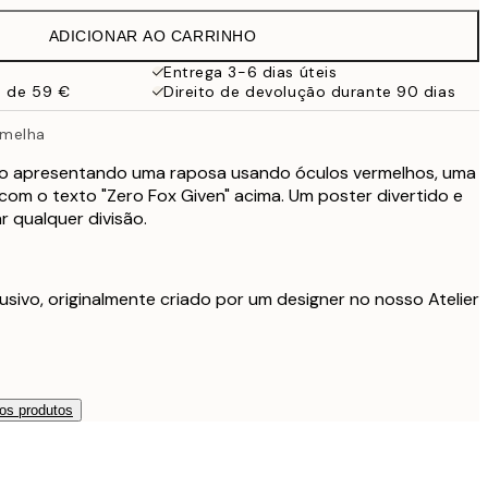
19,95 €
ADICIONAR AO CARRINHO
16,23 €
32,45 €
Entrega 3-6 dias úteis
a de 59 €
Direito de devolução durante 90 dias
rmelha
co apresentando uma raposa usando óculos vermelhos, uma
com o texto "Zero Fox Given" acima. Um poster divertido e
 qualquer divisão.
usivo, originalmente criado por um designer no nosso Atelier
os produtos