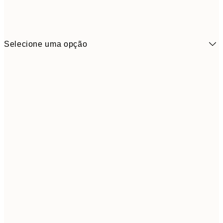
Selecione uma opção
9,
50x70 cm
32,