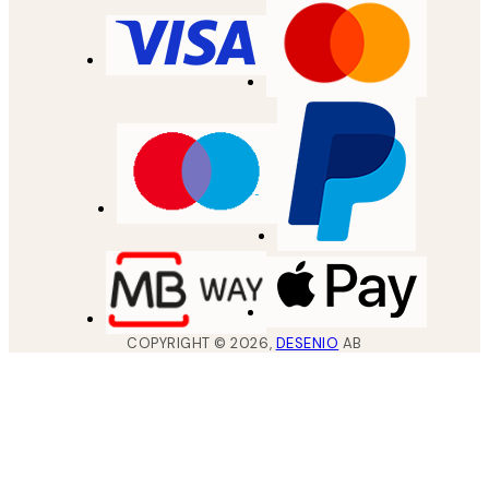
COPYRIGHT ©
2026
,
DESENIO
AB