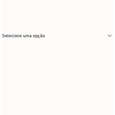
Selecione uma opção
6,
21x30 cm