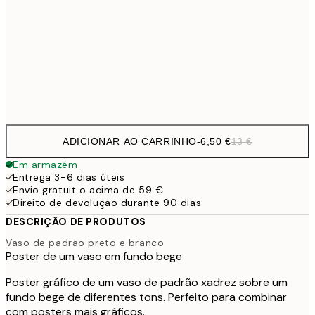
9,
30x40 cm
19,
Frame
options
ADICIONAR AO CARRINHO
-
6,50 €
13 €
Em armazém
Entrega 3-6 dias úteis
Envio gratuit o acima de 59 €
Direito de devolução durante 90 dias
DESCRIÇÃO DE PRODUTOS
Vaso de padrão preto e branco
Poster de um vaso em fundo bege
Poster gráfico de um vaso de padrão xadrez sobre um
fundo bege de diferentes tons. Perfeito para combinar
com posters mais gráficos.