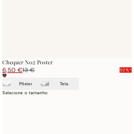
images
Chequer No2 Poster
6,50 €
13 €
50%*
Pôster
Tela
Selecione o tamanho