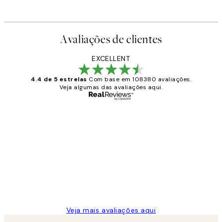
Avaliações de clientes
EXCELLENT
4.4 de 5 estrelas
Com base em 108380 avaliações.
Veja algumas das avaliações aqui.
Comprador verificado
Avaliações
de
...
clientes
2 jun.
guilhermina g
Veja mais avaliações aqui