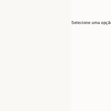
Selecione uma opçã
Frame
21x30 cm
options
30x40 cm