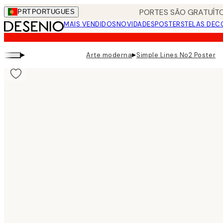
Skip
PORTES SÃO GRATUÍTO
PRT
PORTUGUES
to
MAIS VENDIDOS
NOVIDADES
POSTERS
TELAS DEC
main
content.
▸
▸
Arte moderna
Simple Lines No2 Poster