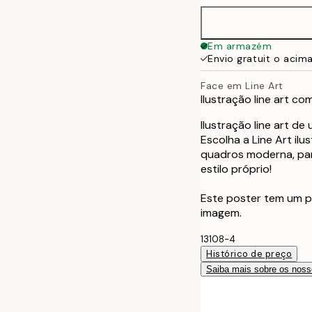
50x70 cm
Em armazém
Envio gratuit o acim
Face em Line Art
Ilustração line art 
Ilustração line art d
Escolha a Line Art il
quadros moderna, par
estilo próprio!
Este poster tem um p
imagem.
13108-4
Histórico de preço
Saiba mais sobre os noss