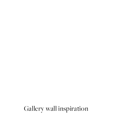
50%*
The Letter Poster
A partir de 6,50 €
13 €
Gallery wall inspiration