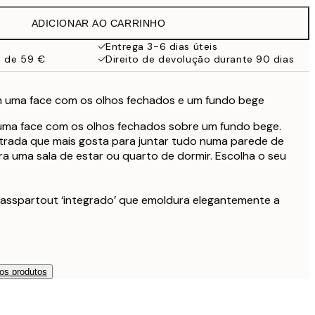
19,95 €
ADICIONAR AO CARRINHO
16,23 €
32,45 €
Entrega 3-6 dias úteis
a de 59 €
Direito de devolução durante 90 dias
com uma face com os olhos fechados e um fundo bege
e uma face com os olhos fechados sobre um fundo bege.
ustrada que mais gosta para juntar tudo numa parede de
a uma sala de estar ou quarto de dormir. Escolha o seu
asspartout ‘integrado’ que emoldura elegantemente a
os produtos