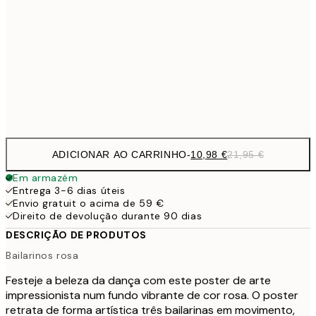
15,2
40x50 cm
30,
1
50x70 cm
Frame
options
ADICIONAR AO CARRINHO
-
10,98 €
21,95 €
Em armazém
Entrega 3-6 dias úteis
Envio gratuit o acima de 59 €
Direito de devolução durante 90 dias
DESCRIÇÃO DE PRODUTOS
Bailarinos rosa
Festeje a beleza da dança com este poster de arte
impressionista num fundo vibrante de cor rosa. O poster
retrata de forma artística três bailarinas em movimento,