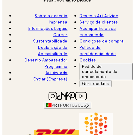
a sua informação pessoal
Sobre a desenio
Desenio Art Advice
Imprensa
Serviço de clientes
Informações Legais
Acompanhe a sua
Career
encomenda
Sustentabilidade
Condições de compra
Declaração de
Política de
Acessibilidade
confidencialidade
Desenio Ambassador
Cookies
Programme
Pedido de
cancelamento de
Art Awards
encomenda
Entrar (Empresa)
Gerir cookies
PRT
PORTUGUES