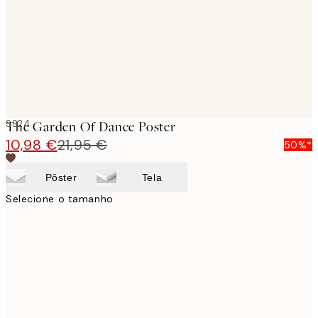
images
SS24
The Garden Of Dance Poster
10,98 €
21,95 €
50%*
Pôster
Tela
Selecione o tamanho