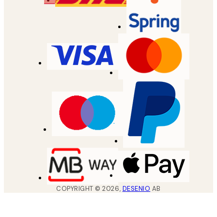
COPYRIGHT ©
2026
,
DESENIO
AB