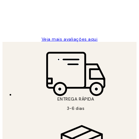
clientes
2 jun.
guilhermina g
Veja mais avaliações aqui
ENTREGA RÁPIDA
3-6 dias