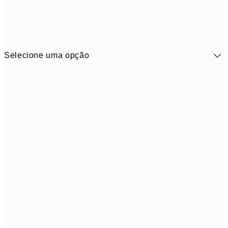
Selecione uma opção
10,9
30x40 cm
21,