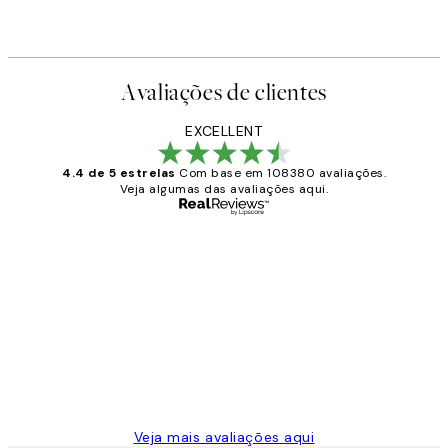
Avaliações de clientes
EXCELLENT
4.4 de 5 estrelas
Com base em 108380 avaliações.
Veja algumas das avaliações aqui.
Comprador verificado
Avaliações
de
...
clientes
2 jun.
guilhermina g
Veja mais avaliações aqui