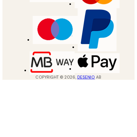
COPYRIGHT ©
2026
,
DESENIO
AB