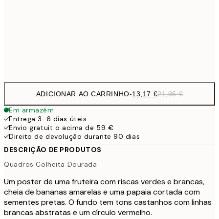
71,4
100x150 cm
1
Frame
options
ADICIONAR AO CARRINHO
-
13,17 €
21,95 €
Em armazém
Entrega 3-6 dias úteis
Envio gratuit o acima de 59 €
Direito de devolução durante 90 dias
DESCRIÇÃO DE PRODUTOS
Quadros Colheita Dourada
Um poster de uma fruteira com riscas verdes e brancas,
cheia de bananas amarelas e uma papaia cortada com
sementes pretas. O fundo tem tons castanhos com linhas
brancas abstratas e um círculo vermelho.