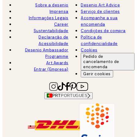
Sobre a desenio
Desenio Art Advice
Imprensa
Serviço de clientes
Informações Legais
Acompanhe a sua
Career
encomenda
Sustentabilidade
Condições de compra
Declaração de
Política de
Acessibilidade
confidencialidade
Desenio Ambassador
Cookies
Programme
Pedido de
cancelamento de
Art Awards
encomenda
Entrar (Empresa)
Gerir cookies
PRT
PORTUGUES