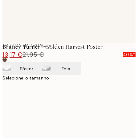
ARTISTAS EM DESTAQUE
Britney Turner - Golden Harvest Poster
13,17 €
21,95 €
40%*
Pôster
Tela
Selecione o tamanho