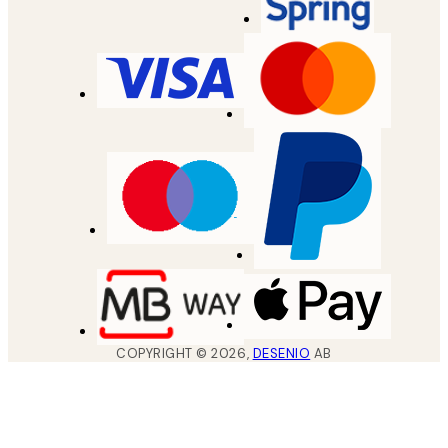
COPYRIGHT ©
2026
,
DESENIO
AB