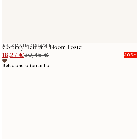
ARTISTAS EM DESTAQUE
Cortney Herron - Bloom Poster
18,27 €
30,45 €
40%*
Selecione o tamanho