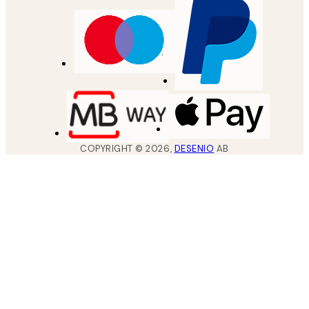
COPYRIGHT ©
2026
,
DESENIO
AB