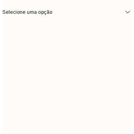
Selecione uma opção
18,2
50x50 cm
30,
Frame