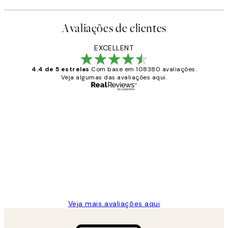
Avaliações de clientes
EXCELLENT
4.4 de 5 estrelas
Com base em 108380 avaliações.
Veja algumas das avaliações aqui.
Comprador verificado
Avaliações
de
...
clientes
2 jun.
guilhermina g
Veja mais avaliações aqui