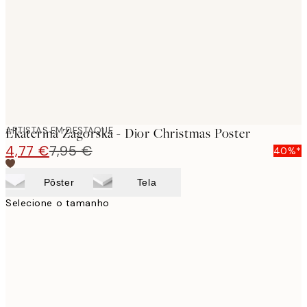
images
ARTISTAS EM DESTAQUE
Ekaterina Zagorska - Dior Christmas Poster
4,77 €
7,95 €
40%*
Pôster
Tela
Selecione o tamanho