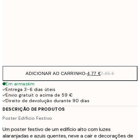
13,1
30x40 cm
21,
22,8
50x70 cm
Frame
options
ADICIONAR AO CARRINHO
-
4,77 €
7,95 €
Em armazém
Entrega 3-6 dias úteis
Envio gratuit o acima de 59 €
Direito de devolução durante 90 dias
DESCRIÇÃO DE PRODUTOS
Poster Edifício Festivo
Um poster festivo de um edifício alto com luzes
alaranjadas e azuis quentes, neve a cair e decorações de