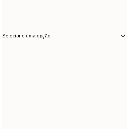
Selecione uma opção
4,
13x18 cm
7,